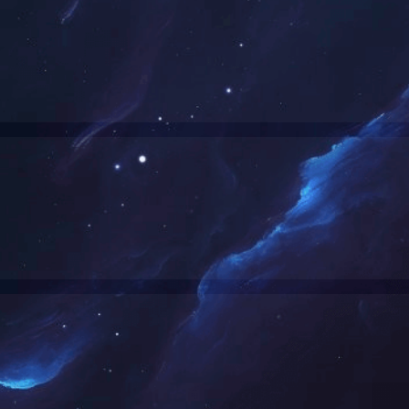
新能源电机定子铁芯激光焊接产线
电机铁芯一站式焊接加工；
光纤激光器焊接，焊接速度为氩弧焊6
可根据产品差异性定制焊接工装，快
焊缝宽度可达到1-3MM,深度0.5-1
了解详情请联系400-027-8558。