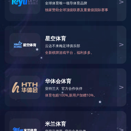
切
设备及自动化产线的解决方
行业动态
EM-Smart 系列
米兰官方版网站登录入口-米兰MiLan(中国)双头双工
电机定转子铁芯快速打样加工服务
水暖洁具行业
割
案。与国内多家科研院所合
系
作，不断推出新产品，了解
列
新能源电机定转子铁芯激光焊接机
厨具五金行业
激
详情请联系400-027-855
光
米兰官方版网站登录入口-米兰MiLan(中国)阀芯焊接工
包装赋码及标机
8。
焊
接
新能源汽车零配件激光焊接机
礼品定制
系
列
激
家电行业
光
智
模具制造行业中激光加工设备解决方案
能
生
低压电气行业
产
线
激
光
清