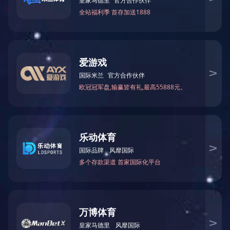
针对眼镜行业的高速激光加
洗
系
工
列
重复定位精度高达0.02mm
激
高效切割可比传统机床提高
光
加
25%的效率
工
无需制模，无后处理，眼镜
服
务
精密加工的！
CX-CC6060L精密激光切
割机
CX-CC6060L精密激光切割
机主要针对薄板的高速激光
加工