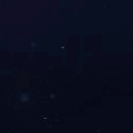
|
关于我们
|
联系我
|
关
|
导航链
们
注我
接入口
专注于为各行各业提
供全系统激光加工设
们
售后热线：
产
服
备及自动化产线的解
400-027-
品
务
8558
决方案，拥有超
中
范
15000+㎡大型现代化
心
围
官方
微信
销售热线：
客服
公众
的生产基地
1994500558
米
微信
号
武汉总部：湖北
7（微信同
兰
省武汉市东湖高新技
号）
官
术开发区光谷三路
方
777号综合保税区一
官方邮箱：
案
版
号标准厂房1层
ch027@alsie
例
网
v.com
无锡分部：江苏
展
站
省无锡市江阴市港城
示
登
大道988号临港科创
清空