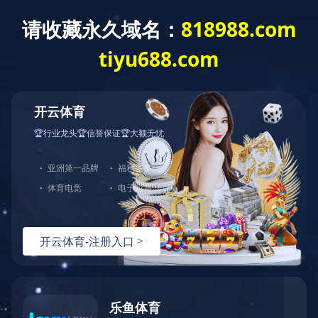
米兰官方版网站登录入口
米兰官方版网站登录入口
分享到
产品中心
新浪微博
微信
案例展示
激光打标系列
当前位置：
米兰官方版网站登录入口
>
产品中心
>
激光清洗系列
>
米兰官
百度贴吧
服务支持
激光切割系列
行业解决方案
光纤激光打标机
豆瓣
分类
QQ好友
激光清洗机
米兰官方版网站登录入口-米兰MiLan(中国)
激光焊接系列
客户案例
紫外线激光打标机
精密激光切割机
汽车行业激光智能解决方案
激
光
激光清洗机是米兰官方版网
米兰官方版网站登录入口
激光智能生产线
创客说
走进创恒
CO2激光打标机
大幅激光切割机
米兰官方版网站登录入口-米兰MiLan(中国)CX-CE-1
轨道交通行业激光智能加工解决方案
打
站登录入口-米兰MiLan(中
标
系
国)主营产品之一，多年来
联系我们
激光清洗系列
科技创恒
米兰官方版网站登录入口
在线飞行激光打标机
管材激光切割机
米兰官方版网站登录入口-米兰MiLan(中国)机械手臂
新能源电机定子铁芯激光焊接产线
水泵风机行业
列
始终专注于为各行各业提供
激
激光加工服务
加入创恒
展会活动
CX-3D系列激光打标机
电机定转子铁芯单工位激光焊接机
新能源电机转子铁芯自动检测压铆产线
米兰官方版网站登录入口-米兰MiLan(中国)清洗机
眼镜行业
全系统激光加工设备及自动
光