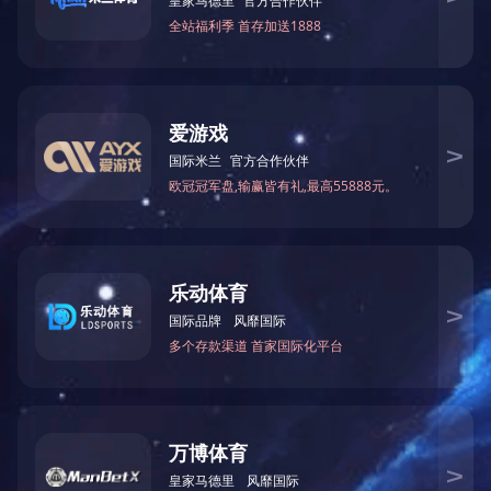
|
关于我们
|
联系我
|
关
|
导航链
们
注我
接入口
专注于为各行各业提
供全系统激光加工设
们
售后热线：
产
服
备及自动化产线的解
400-027-
品
务
8558
决方案，拥有超
中
范
15000+㎡大型现代化
心
围
官方
微信
销售热线：
客服
公众
的生产基地
1994500558
米
微信
号
武汉总部：湖北
7（微信同
兰
省武汉市东湖高新技
号）
官
术开发区光谷三路
方
777号综合保税区一
官方邮箱：
案
版
号标准厂房1层
ch027@alsie
例
网
v.com
无锡分部：江苏
展
站
省无锡市江阴市港城
示
登
大道988号临港科创
清空
园23-1
录
记录