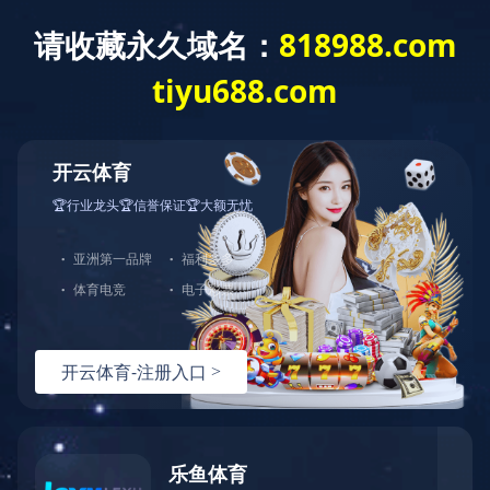
米兰官方版网站登录入口
米兰官方版网站登录入口
分享到
产品中心
新浪微博
微信
案例展示
激光打标系列
当前位置：
米兰官方版网站登录入口
>
产品中心
>
激光焊接系列
>
新能
百度贴吧
服务支持
激光切割系列
行业解决方案
光纤激光打标机
豆瓣
分类
QQ好友
新能源电机定转子铁芯
米兰官方版网站登录入口-米兰MiLan(中国)
激光焊接系列
客户案例
紫外线激光打标机
精密激光切割机
汽车行业激光智能解决方案
激
激光焊接机
光
米兰官方版网站登录入口
激光智能生产线
创客说
走进创恒
CO2激光打标机
大幅激光切割机
米兰官方版网站登录入口-米兰MiLan(中国)CX-CE-1
轨道交通行业激光智能加工解决方案
打
新能源电机定转子铁芯激光
标
焊接机是米兰官方版网站登
系
联系我们
激光清洗系列
科技创恒
米兰官方版网站登录入口
在线飞行激光打标机
管材激光切割机
米兰官方版网站登录入口-米兰MiLan(中国)机械手臂
新能源电机定子铁芯激光焊接产线
水泵风机行业
列
录入口-米兰MiLan(中国)主
激
激光加工服务
加入创恒
展会活动
CX-3D系列激光打标机
电机定转子铁芯单工位激光焊接机
新能源电机转子铁芯自动检测压铆产线
米兰官方版网站登录入口-米兰MiLan(中国)清洗机
眼镜行业
营产品之一，多年来始终专
光