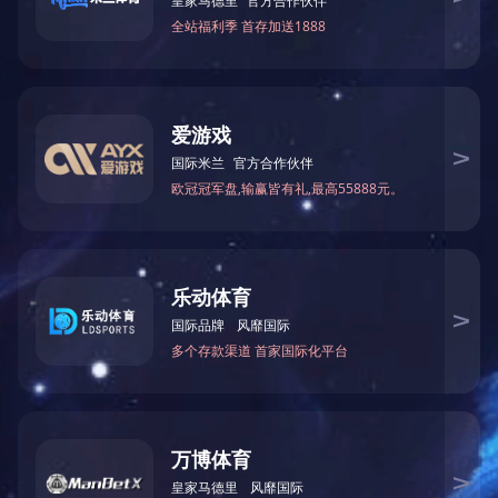
是薄板金属硅钢片精密加工
洗
系
的之选！国际IT7级公差标
列
准
激
光
操作软件功能强大，可实现
加
对工件的雕刻、切割、打微
工
孔等多种工作方式同时输
服
务
出。
了解详情请联系400-027-8
558。
CX-CC13130L精密激光
切割机
CX-CC13130L精密激光切