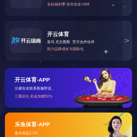
标记；
✅ 适用于汽车、电子领域的
激光焊接样品
，焊缝细腻、热影
响区小；
✅ 能省工省料的
激光自动化产线解决方案
，全流程自动化，
降本提效看得见；
每一款实物都能近距离观察、现场咨询，技术团队随时待
命，帮你解决生产中的实际问题。
现在出发，还能赶上福利末班车