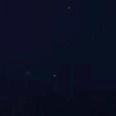
动
电机的整体
趋势。而新
态
性能。
能源汽车的
关键部件之
米
一——电机
兰
定子...
官
米
方
兰
版
官
网
方
站
|
关于我们
|
联系我
|
关
|
导航链
版
登
网
录
们
注我
接入口
专注于为各行各业提
站
入
供全系统激光加工设
们
登
口
售后热线：
产
服
备及自动化产线的解
录
400-027-
品
务
入
8558
决方案，拥有超
中
范
口
15000+㎡大型现代化
心
围
官方
微信
销售热线：
客服
公众
的生产基地
1994500558
米
微信
号
武汉总部：湖北