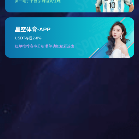
分享
展会活动
上一篇:
引先高效精密加工新时代——电机硅钢片激光切割机
工艺详解
下一篇:
展会邀约 | 米兰官方版网站登录入口-米兰MiLan(中
国)诚邀您参加2025中国国际工业博览会
相关推荐
Related to recommend