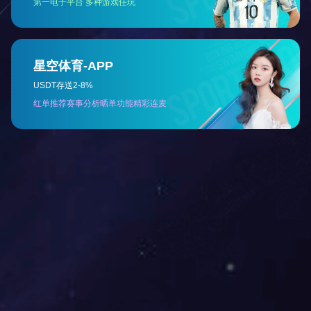
驱产线研发团队获
评东湖高新区2024
年度“红色岗位”优
秀团队！
在科技与创新的浪潮中，总有一群人用智
慧与汗水书写担当。米兰官方版网站登录
入口-米兰MiLan(中国)数字化电驱产线研
发团队以卓越表现摘得东湖高新区2024
年度“红色岗位”优秀团队称号，这份荣誉
是奋斗的勋章，更是新征程的起点。
米兰官方版网站登录入口
武汉米兰官方版网
2025-02-14
站登录入口-米兰Mi
Lan(中国)智能装备
有限公司荣耀登榜2