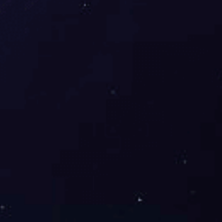
周期缩短40%，增强客户黏性。