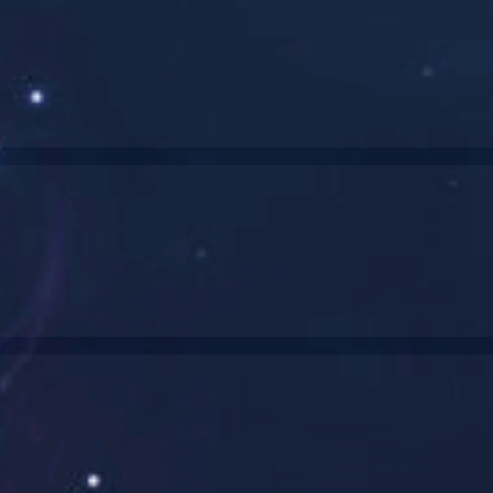
新能源汽车电机定子铁心焊接检测线
随着国家政策支持，新能源汽车市场一片大好，
版网站登录入口-米兰MiLan(中国)新能源定
铁心激光焊接、赋码，焊缝、通规检测等关键工
日期：
2025-06-20 16:57:09
作者：
米兰官方版网站登录入口-米兰MiLan(中国
分类：
汽车行业激光智能解决方案
来源：
alsiev.com
浏览量：
253