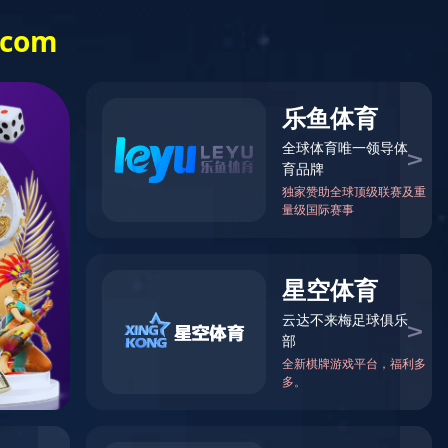
400-027-8558
电话:
网站登录入口-米兰MiLan(中国)
米兰官方版网站登录入
电机定子铁心焊接检测线
历史记录
清空记录
历史记录
清空记录