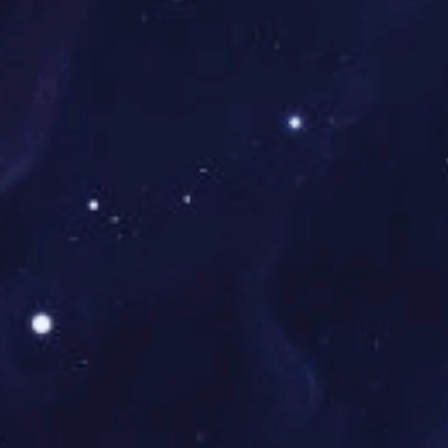
，亟需相关智能装备满足产能爬升需求。米兰官方版网站登录入口-米兰M