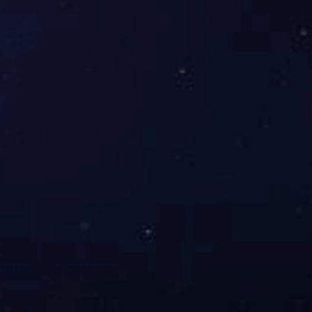
Related to recommend
转子铁芯单工位激光焊接机
CX-CC6060L精密激
|
联系我们
|
关注