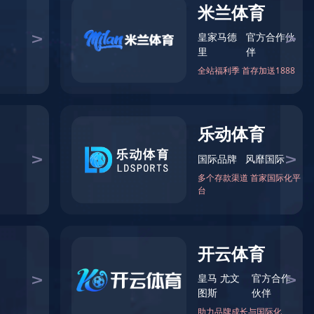
分享
产能需求直线攀升，亟需相关智能装备满足产能爬升需求。米兰官方
子铁心焊接检测线专为定子铁心快速批量生产而设计，可一站式完成定子
序。解决产能过慢，质量良莠不齐的定子铁芯量产难题。
)