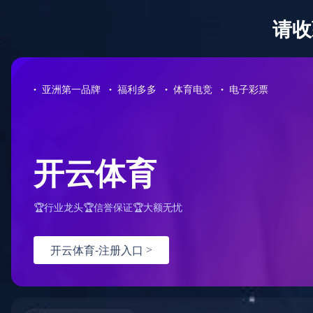
米兰官方版网站登录入口
米兰官方版网站登录入
分享到
新浪微博
微信
百度贴吧
豆瓣
QQ好友
当前位置：
米兰官方版网站登录入口
>
案例