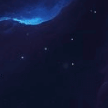
客户收益：设备利用率提升35%，单线年产能突破18万件，可
精密工艺与高效产能 —— 高端品质，规模盈利
超高精度控制：电缸驱动预压整形（对比标准版气液增压缸，精度提
产能行业领先：12小时量产617件（以8焊缝定子为例），支
客户收益：单件生产成本降低22%，满足主机厂“百万级年供货