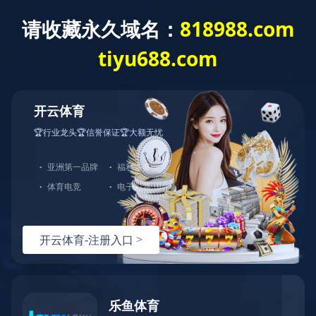
米兰官方版网站登录入口
米兰官方版网站登录入口
当前位置：
米兰官方版网站登录入口
>
案例展示
>
行业解
分享到
清
产品中心
空
新浪微博
记
录
微信
案例展示
激光打标系列
取消
历
百度贴吧
史
清
服务支持
激光切割系列
行业解决方案
光纤激光打标机
记
豆瓣
空
录
QQ好友
记
米兰官方版网站登录入口-米兰MiLan(中国)
激光焊接系列
客户案例
紫外线激光打标机
精密激光切割机
汽车行业激光智能解决方案
录
历
史
米兰官方版网站登录入口
激光智能生产线
创客说
走进创恒
CO2激光打标机
大幅激光切割机
米兰官方版网站登录入口-米兰MiLan(中国)CX-CE-1
轨道交通行业激光智能加工解决方案
记
录
联系我们
激光清洗系列
科技创恒
米兰官方版网站登录入口
在线飞行激光打标机
管材激光切割机
米兰官方版网站登录入口-米兰MiLan(中国)机械手臂
新能源电机定子铁芯激光焊接产线
水泵风机行业
激光加工服务
加入创恒
展会活动
CX-3D系列激光打标机
电机定转子铁芯单工位激光焊接机
新能源电机转子铁芯自动检测压铆产线
米兰官方版网站登录入口-米兰MiLan(中国)清洗机
眼镜行业