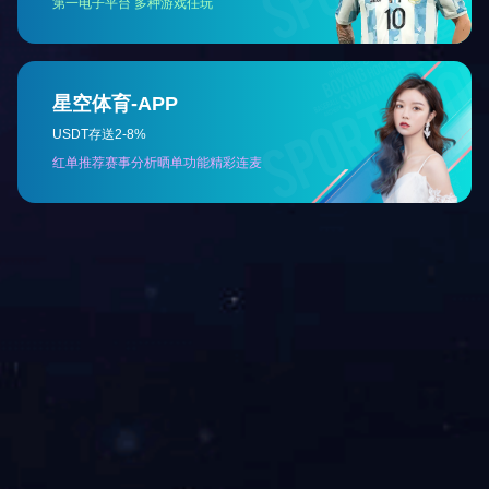
|
关于我们
|
联系我
|
关
|
导航链
们
注我
接入口
专注于为各行各业提
供全系统激光加工设
们
售后热线：
产
服
备及自动化产线的解
400-027-
品
务
8558
决方案，拥有超
中
范
15000+㎡大型现代化
心
围
官方
微信
销售热线：
客服
公众
的生产基地
1994500558
米
微信
号
武汉总部：湖北
7（微信同
兰
省武汉市东湖高新技
号）
官
术开发区光谷三路
方
777号综合保税区一
官方邮箱：
案
版
号标准厂房1层
ch027@alsie
例
网
v.com
无锡分部：江苏
展
站
省无锡市江阴市港城
示
登
大道988号临港科创
清空
园23-1
录
记录