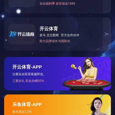
可通过激光来标记。尤其是在打击假冒品牌，维护企业和消费者
的利益上，激光打标更是能为卫浴产品建立有效的产品追溯系统
提供有力地支持。
激光打标在卫浴行业的加工优势
1、性好，激光打标是利用高能量密度的激光对工件进行
局部照射，使卫浴材料汽化或发生颜色变化的化学反应，从而留
下性标记。
2、灵活性强，利用软件制图，可以快速绘制并生成各种
文字和图形，图案清晰美观。
3、安全环保，激光打标过程中不产生有毒气体，能减少
对人体的危害。
4、操作简单，经过简单培训后就可操机使用，降低对操
作人员的要求。
5、适用材料广，可用于塑料、生铁、不锈钢、铝镁合