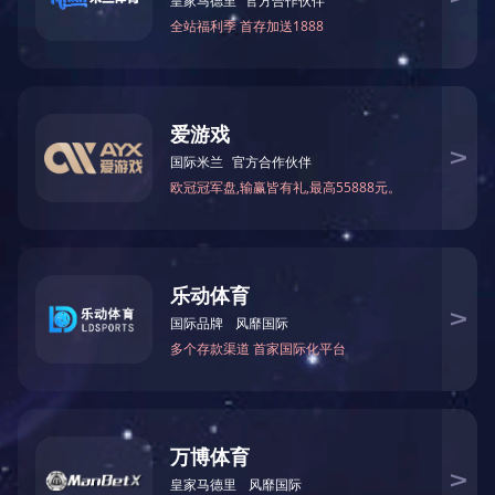
的要求，不仅要求造型风格多元化，也要求要有很好地加工质
量。因为卫浴用品经常需要用到LOGO的标记和图案的绘制，而
文字图案标记的精细度就直接影响到产品的外观和质量，因此选
择一款能完美标记卫浴产品的加工设备就尤为重要。利用激光在
卫浴产品上打标，正好能让人们顾虑的标记质量问题得到解决!
卫浴产品主要包括陶瓷、塑料、金属等材质，而激光打
标却能同时适应这些材料的高质量标记需求，包括浴室柜、巨头
花洒、便器、卫浴设备、面盆、冲洗阀、浴缸等卫浴配套设备均